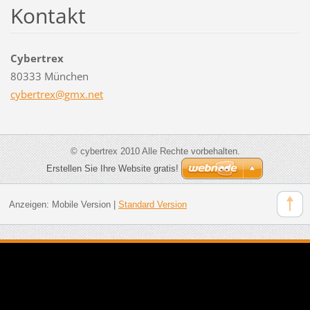
Kontakt
Cybertrex
80333 München
cybertre
x@gmx.ne
t
© cybertrex 2010 Alle Rechte vorbehalten.
Erstellen Sie Ihre Website gratis!
Anzeigen:
Mobile Version
|
Standard Version