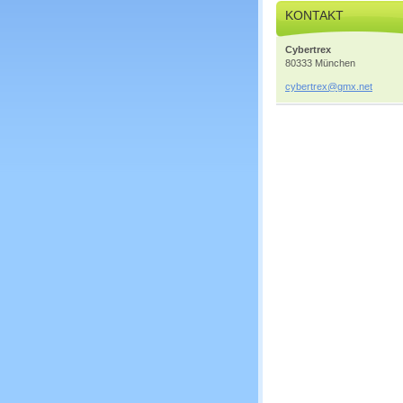
KONTAKT
Cybertrex
80333 München
cybertre
x@gmx.ne
t