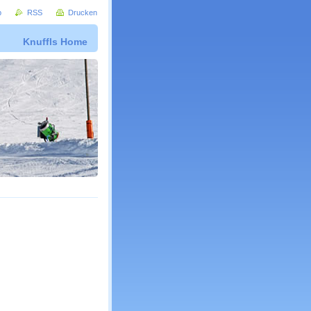
p
RSS
Drucken
Knuffls Home